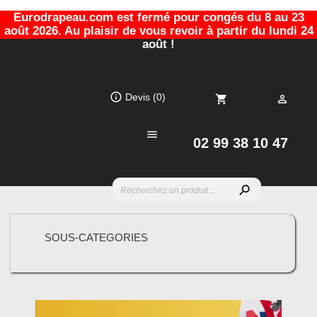
Eurodrapeau.com est fermé pour congés du 8 au 23
août 2026. Au plaisir de vous revoir à partir du lundi 24
août !
info_outline
Devis
(0)
shopping_cart


02 99 38 10 47
search
SOUS-CATEGORIES