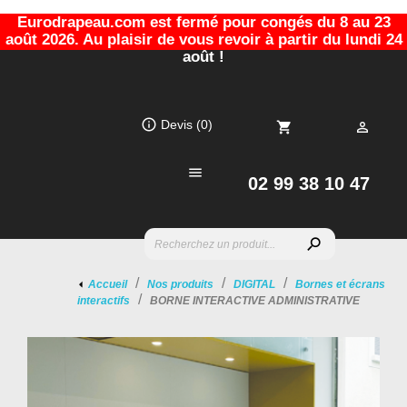
Eurodrapeau.com est fermé pour congés du 8 au 23
août 2026. Au plaisir de vous revoir à partir du lundi 24
août !
info_outline
Devis
(0)
shopping_cart


02 99 38 10 47
search
Accueil
Nos produits
DIGITAL
Bornes et écrans
interactifs
BORNE INTERACTIVE ADMINISTRATIVE