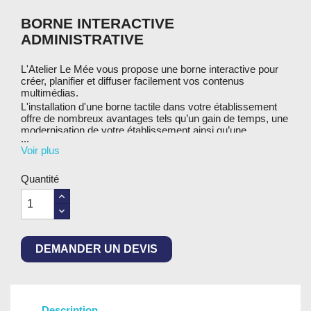
BORNE INTERACTIVE
ADMINISTRATIVE
L'Atelier Le Mée vous propose une borne interactive pour
créer, planifier et diffuser facilement vos contenus
multimédias.
L'installation d'une borne tactile dans votre établissement
offre de nombreux avantages tels qu’un gain de temps, une
modernisation de votre établissement ainsi qu’une
...
consultation simple et intuitive de vos contenus.
Voir plus
Notre borne interactive est normée PMR (Personnes à
Mobilité́ Réduite).
Quantité
Nous vous proposons deux applications :
Application Kiosk Administratif
Application Affichage légal
DEMANDER UN DEVIS
Description