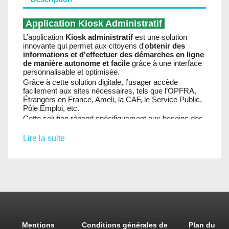
Application Kiosk Administratif
L’application
Kiosk administratif
est une solution
innovante qui permet aux citoyens d'
obtenir des
informations et d'effectuer des démarches en ligne
de manière autonome et facile
grâce à une interface
personnalisable et optimisée.
Grâce à cette solution digitale, l’usager accède
facilement aux sites nécessaires, tels que l’OPFRA,
Étrangers en France, Ameli, la CAF, le Service Public,
Pôle Emploi, etc.
Cette solution répond spécifiquement aux besoins des
mairies
, des
collectivités territoriales
ou des
structures en simplifiant l'accueil des citoyens
Lire la suite
dans un contexte de lutte contre la fracture numérique
et la discrimination sociale.
Application Affichage légal
L’application
Affichage Légal
rend compte des
nouvelles législations du 7 octobre 2021 en ce qui
concerne la dématérialisation de l’affichage légal.
Suite à cette réforme, les actes devront
obligatoirement être publiés « sous forme électronique
Mentions
Conditions générales de
Plan du