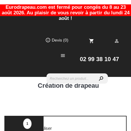
Eurodrapeau.com est fermé pour congés du 8 au 23
août 2026. Au plaisir de vous revoir à partir du lundi 24
août !
info_outline
Devis
(0)
shopping_cart


02 99 38 10 47
search
Création de drapeau
1
Personnaliser