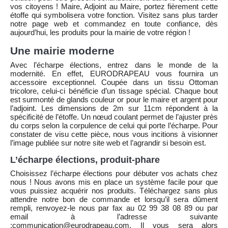
vos citoyens ! Maire, Adjoint au Maire, portez fièrement cette
étoffe qui symbolisera votre fonction. Visitez sans plus tarder
notre page web et commandez en toute confiance, dès
aujourd’hui, les produits pour la mairie de votre région !
Une mairie moderne
Avec l’écharpe élections, entrez dans le monde de la
modernité. En effet, EURODRAPEAU vous fournira un
accessoire exceptionnel. Coupée dans un tissu Ottoman
tricolore, celui-ci bénéficie d’un tissage spécial. Chaque bout
est surmonté de glands couleur or pour le maire et argent pour
l’adjoint. Les dimensions de 2m sur 11cm répondent à la
spécificité de l’étoffe. Un nœud coulant permet de l’ajuster près
du corps selon la corpulence de celui qui porte l’écharpe. Pour
constater de visu cette pièce, nous vous incitions à visionner
l’image publiée sur notre site web et l’agrandir si besoin est.
L’écharpe élections, produit-phare
Choisissez l’écharpe élections pour débuter vos achats chez
nous ! Nous avons mis en place un système facile pour que
vous puissiez acquérir nos produits. Téléchargez sans plus
attendre notre bon de commande et lorsqu’il sera dûment
rempli, renvoyez-le nous par fax au 02 99 38 08 89 ou par
email à l’adresse suivante
:communication@eurodrapeau.com. Il vous sera alors