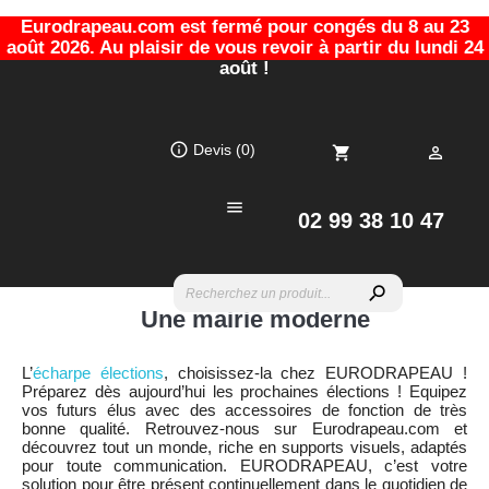
Eurodrapeau.com est fermé pour congés du 8 au 23
août 2026. Au plaisir de vous revoir à partir du lundi 24
août !
info_outline
Devis
(0)
shopping_cart


02 99 38 10 47
search
Une mairie moderne
L’
écharpe élections
, choisissez-la chez EURODRAPEAU !
Préparez dès aujourd’hui les prochaines élections ! Equipez
vos futurs élus avec des accessoires de fonction de très
bonne qualité. Retrouvez-nous sur Eurodrapeau.com et
découvrez tout un monde, riche en supports visuels, adaptés
pour toute communication. EURODRAPEAU, c’est votre
solution pour être présent continuellement dans le quotidien de