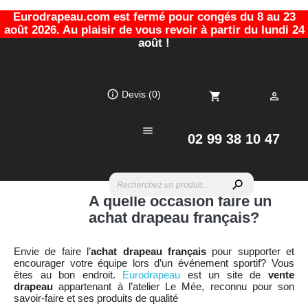
Eurodrapeau.com est fermé pour congés du 8 au 23
août 2026. Au plaisir de vous revoir à partir du lundi 24
août !
info_outline
Devis
(0)
shopping_cart


02 99 38 10 47
search
A quelle occasion faire un
achat drapeau français?
Envie de faire l’
achat drapeau français
pour supporter et
encourager votre équipe lors d’un événement sportif? Vous
êtes au bon endroit.
Eurodrapeau
est un site de
vente
drapeau
appartenant à l’atelier Le Mée, reconnu pour son
savoir-faire et ses produits de qualité