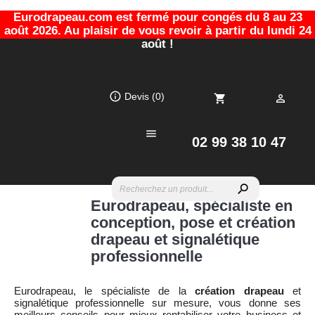
Eurodrapeau.com est fermé pour congés du 8 au 23
août 2026. Au plaisir de vous revoir à partir du lundi 24
août !
info_outline
Devis
(0)
shopping_cart


02 99 38 10 47
search
Eurodrapeau, spécialiste en
conception, pose et création
drapeau et signalétique
professionnelle
Eurodrapeau, le spécialiste de la
création drapeau
et
signalétique professionnelle sur mesure, vous donne ses
meilleurs conseils pour mieux rentabiliser votre business et