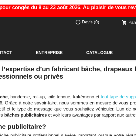
ur congés du 8 au 23 août 2026. Au plaisir de vous revoi
info_outline
Devis
(0)
Pan
shopping_cart
NTACT
ENTREPRISE
CATALOGUE
: l’expertise d’un fabricant bâche, drapeaux
ssionnels ou privés
âche
, banderole, roll-up, toile tendue, kakémono et
tout type de sup
6. Grâce à notre savoir-faire, nous sommes en mesure de vous prop
ctif et le type de message que vous souhaitez véhiculer. L’un de no
des
bâches publicitaires
et voir leurs avantages par rapport aux autr
e publicitaire?
âche publicitaire professionnel s’avère important lorsque votre rép