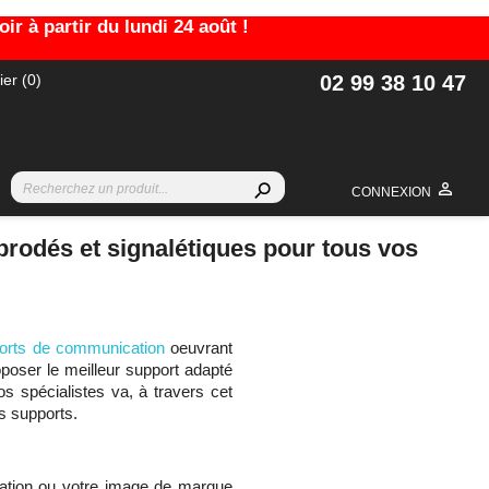
r à partir du lundi 24 août !
ier
(0)
02 99 38 10 47

search
CONNEXION
 brodés et signalétiques pour tous vos
ports de communication
oeuvrant
oser le meilleur support adapté
s spécialistes va, à travers cet
es supports.
utation ou votre image de marque