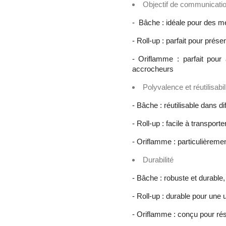
Objectif de communicati
- Bâche : idéale pour des me
- Roll-up : parfait pour prés
- Oriflamme : parfait pou
accrocheurs
Polyvalence et réutilisabil
- Bâche : réutilisable dans 
- Roll-up : facile à transport
- Oriflamme : particulièremen
Durabilité
- Bâche : robuste et durable,
- Roll-up : durable pour une u
- Oriflamme : conçu pour rési