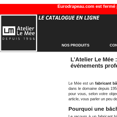
Eurodrapeau.com est fermé po
NOS PRODUITS
CO
L’Atelier Le Mée 
événements profe
Le Mée est un
fabricant b
dans le domaine depuis 195
pour vous, selon votre obje
article, vous parler un peu 
Pourquoi une bâch
Le recours à un fabricant b