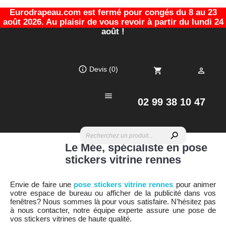
Eurodrapeau.com est fermé pour congés du 8 au 23
août 2026. Au plaisir de vous revoir à partir du lundi 24
août !
info_outline
Devis
(0)
shopping_cart


02 99 38 10 47
search
Le Mée, spécialiste en pose
stickers vitrine rennes
Envie de faire une
pose stickers vitrine rennes
pour animer
votre espace de bureau ou afficher de la publicité dans vos
fenêtres? Nous sommes là pour vous satisfaire. N’hésitez pas
à nous contacter, notre équipe experte assure une pose de
vos stickers vitrines de haute qualité.