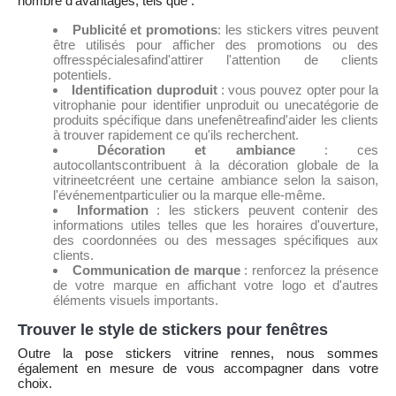
nombre d’avantages, tels que :
Publicité et
promotions
: les stickers vitres peuvent
être utilisés pour afficher des promotions ou des
offresspécialesafind'attirer l'attention de clients
potentiels.
Identification
du
produit
: vous pouvez opter pour la
vitrophanie pour identifier unproduit ou unecatégorie de
produits spécifique dans unefenêtreafind'aider les clients
à trouver rapidement ce qu'ils recherchent.
Décoration et
ambiance
: ces
autocollantscontribuent à la décoration globale de la
vitrineetcréent une certaine ambiance selon la saison,
l'événementparticulier ou la marque elle-même.
Information
: les stickers peuvent contenir des
informations utiles telles que les horaires d'ouverture,
des coordonnées ou des messages spécifiques aux
clients.
Communication de
marque
: renforcez la présence
de votre marque en affichant votre logo et d'autres
éléments visuels importants.
Trouver le style de stickers pour fenêtres
Outre la pose stickers vitrine rennes, nous sommes
également en mesure de vous accompagner dans votre
choix.