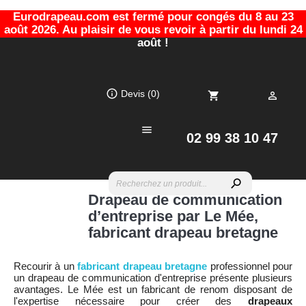
Eurodrapeau.com est fermé pour congés du 8 au 23
août 2026. Au plaisir de vous revoir à partir du lundi 24
août !
info_outline
Devis
(0)
shopping_cart


02 99 38 10 47
search
Drapeau de communication
d’entreprise par Le Mée,
fabricant drapeau bretagne
Recourir à un
fabricant drapeau bretagne
professionnel pour
un drapeau de communication d'entreprise présente plusieurs
avantages. Le Mée est un fabricant de renom disposant de
l'expertise nécessaire pour créer des
drapeaux