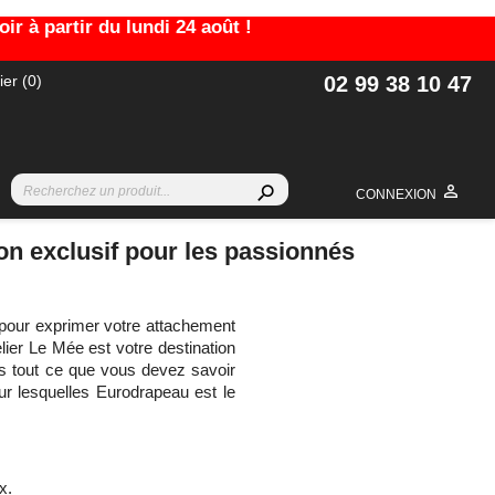
r à partir du lundi 24 août !
ier
(0)
02 99 38 10 47

search
CONNEXION
on exclusif pour les passionnés
pour exprimer votre attachement
elier Le Mée est votre destination
ns tout ce que vous devez savoir
our lesquelles Eurodrapeau est le
ux.