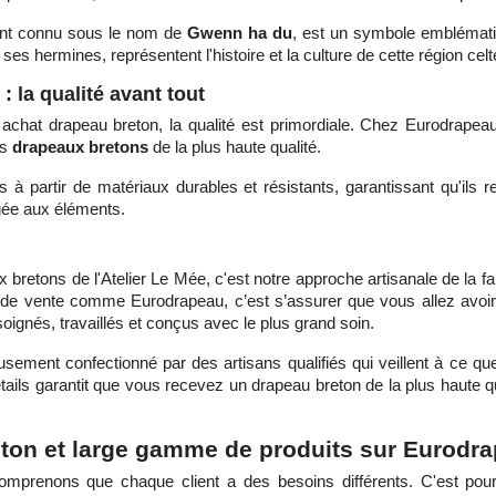
ent connu sous le nom de
Gwenn ha du
, est un symbole emblémat
 ses hermines, représentent l'histoire et la culture de cette région cel
 la qualité avant tout
 achat drapeau breton, la qualité est primordiale. Chez Eurodrapea
es
drapeaux bretons
de la plus haute qualité.
 à partir de matériaux durables et résistants, garantissant qu'ils r
gée aux éléments.
e
 bretons de l'Atelier Le Mée, c'est notre approche artisanale de la f
s de vente comme Eurodrapeau, c’est s’assurer que vous allez avoi
oignés, travaillés et conçus avec le plus grand soin.
ment confectionné par des artisans qualifiés qui veillent à ce que 
tails garantit que vous recevez un drapeau breton de la plus haute qu
ton et large gamme de produits sur Eurodr
mprenons que chaque client a des besoins différents. C'est pou