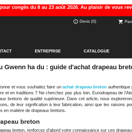
ur congés du 8 au 23 août 2026. Au plaisir de vous revoi
info_outline
Devis
(0)
Pan
shopping_cart
NTACT
ENTREPRISE
CATALOGUE
du Gwenn ha du : guide d'achat drapeau bret
tonne et vous souhaitez faire un
achat drapeau breton
authentique 
ire et en traditions ? Ne cherchez pas plus loin. Eurodrapeau de l'At
eaux bretons de qualité supérieure. Dans cet article, nous explorero
ons, de leur signification à leur fabrication, ainsi que les raisons p
ns en matière de drapeaux bretons.
drapeau breton
drapeau breton, renforcez d’abord votre connaissance sur ces drapea