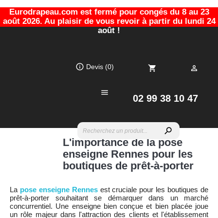
Eurodrapeau.com est fermé pour congés du 8 au 23
août 2026. Au plaisir de vous revoir à partir du lundi 24
août !
info_outline
Devis
(0)
shopping_cart


02 99 38 10 47
search
L'importance de la pose
enseigne Rennes pour les
boutiques de prêt-à-porter
La
pose enseigne Rennes
est cruciale pour les boutiques de
prêt-à-porter souhaitant se démarquer dans un marché
concurrentiel. Une enseigne bien conçue et bien placée joue
un rôle majeur dans l'attraction des clients et l'établissement