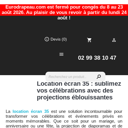
Eurodrapeau.com est fermé pour congés du 8 au 23
août 2026. Au plaisir de vous revoir à partir du lundi 24
août !
info_outline
Devis
(0)
shopping_cart


02 99 38 10 47
search
Location écran 35 : sublimez
vos célébrations avec des
projections éblouissantes
La
location écran 35
est une solution incontournable pour
transformer vos célébrations et événements privés en
moments mémorables. Que ce soit pour un mariage, un
anniversaire ou une fête, la projection de diaporamas et de