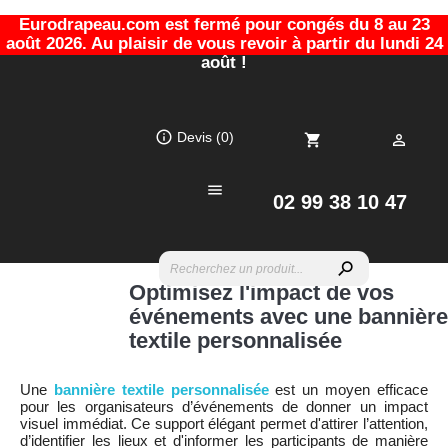
Eurodrapeau.com est fermé pour congés du 8 au 23
août 2026. Au plaisir de vous revoir à partir du lundi 24
août !
info_outline
Devis
(0)
shopping_cart


02 99 38 10 47
search
Optimisez l'impact de vos
événements avec une bannière
textile personnalisée
Une
bannière textile personnalisée
est un moyen efficace
pour les organisateurs d’événements de donner un impact
visuel immédiat. Ce support élégant permet d'attirer l’attention,
d’identifier les lieux et d'informer les participants de manière