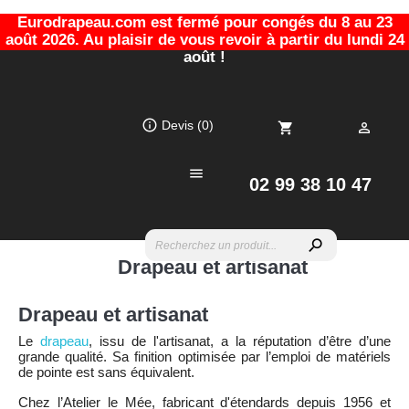
Eurodrapeau.com est fermé pour congés du 8 au 23
août 2026. Au plaisir de vous revoir à partir du lundi 24
août !
info_outline
Devis
(0)
shopping_cart


02 99 38 10 47
search
Drapeau et artisanat
Drapeau et artisanat
Le
drapeau
, issu de l'artisanat, a la réputation d’être d’une
grande qualité. Sa finition optimisée par l’emploi de matériels
de pointe est sans équivalent.
Chez l’Atelier le Mée, fabricant d'étendards depuis 1956 et