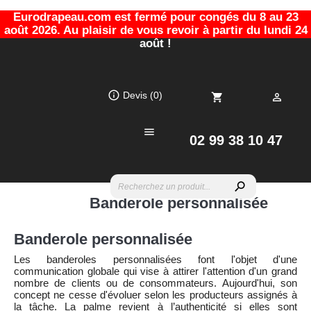
Eurodrapeau.com est fermé pour congés du 8 au 23
août 2026. Au plaisir de vous revoir à partir du lundi 24
août !
info_outline
Devis
(0)
shopping_cart


02 99 38 10 47
search
Banderole personnalisée
Banderole personnalisée
Les banderoles personnalisées font l'objet d'une
communication globale qui vise à attirer l'attention d'un grand
nombre de clients ou de consommateurs. Aujourd'hui, son
concept ne cesse d'évoluer selon les producteurs assignés à
la tâche. La palme revient à l’authenticité si elles sont