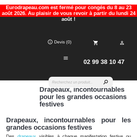
Eurodrapeau.com est fermé pour congés du 8 au 23
août 2026. Au plaisir de vous revoir à partir du lundi 24
août !
info_outline
Devis
(0)
shopping_cart


02 99 38 10 47
search
Drapeaux, incontournables
pour les grandes occasions
festives
Drapeaux, incontournables pour les
grandes occasions festives
Des
drapeaux
visibles à chaque manifestation festive ou