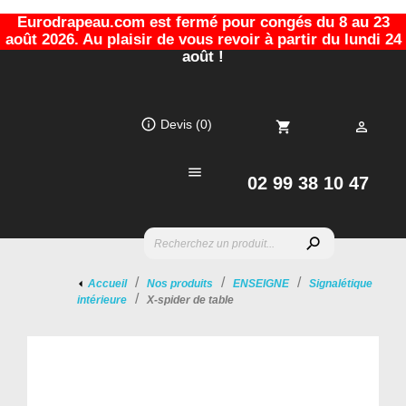
Eurodrapeau.com est fermé pour congés du 8 au 23
août 2026. Au plaisir de vous revoir à partir du lundi 24
août !
info_outline
Devis
(0)
shopping_cart


02 99 38 10 47
search
Accueil
Nos produits
ENSEIGNE
Signalétique
intérieure
X-spider de table