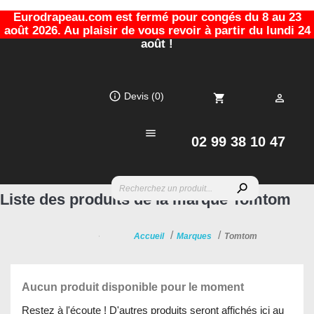
Eurodrapeau.com est fermé pour congés du 8 au 23
août 2026. Au plaisir de vous revoir à partir du lundi 24
août !
info_outline
Devis
(0)
shopping_cart


02 99 38 10 47
search
Liste des produits de la marque Tomtom
Accueil
Marques
Tomtom
Aucun produit disponible pour le moment
Restez à l'écoute ! D'autres produits seront affichés ici au