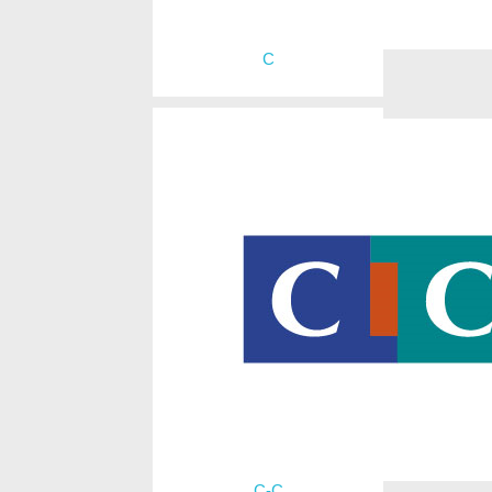
C
C-C