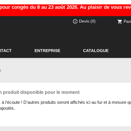
ur congés du 8 au 23 août 2026. Au plaisir de vous revoi
info_outline
Devis
(0)
Pan
shopping_cart
NTACT
ENTREPRISE
CATALOGUE
a
 produit disponible pour le moment
à l'écoute ! D'autres produits seront affichés ici au fur et à mesure qu
ajoutés.