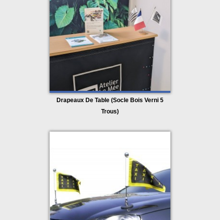
Les couleurs 
bleu, blanc et rouge
 sont nettes et 
équilibrées, assurant une lisibilité immédiate et 
conforme aux usages républicains.
Finitions soignées et accessoires 
inclus
La qualité d’une écharpe protocolaire repose 
également sur ses détails de finition, essentiels lors 
Drapeaux De Table (Socle Bois Verni 5
des événements officiels.
Trous)
▪️ Impression numérique de haute précision
▪️ Franges filées dorées
▪️ 
Lien en coton
, facilitant le port et le maintien de 
l’écharpe
▪️ Fournie avec une boîte individuelle
par article,
idéale pour la protection, le rangement ou la remise
officielle