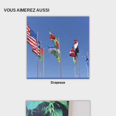
adjoints ou conseillers municipaux, elle accompagne 
les temps forts de la vie institutionnelle et garantit une 
VOUS AIMEREZ AUSSI
identification claire de l’élu dans l’espace public.
Conçue pour répondre aux exigences des collectivités, 
cette écharpe respecte les codes officiels, tant dans 
ses couleurs que dans ses finitions, tout en offrant une 
excellente tenue dans le temps.
Des matières adaptées à un usage 
protocolaire régulier
Cette écharpe de maire est proposée avec deux 
options de supports textiles, sélectionnés pour leur 
rendu et leur résistance :
Drapeaux
▪️ Polyester 120 g/m²
, avec impression numérique, 
offrant une bonne tenue, une facilité d’entretien et une 
durabilité adaptée à un usage fréquent
▪️ Satin 110 g/m²
, pour un aspect plus lisse et
valorisant, apprécié lors des cérémonies solennelles