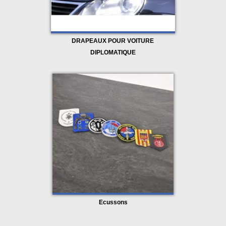
Un accessoire indispensable pour 
les cérémonies officielles
DRAPEAUX POUR VOITURE
L’écharpe tricolore accompagne l’élu lors de toutes les 
DIPLOMATIQUE
situations où la représentation de la collectivité est 
requise. Elle est portée notamment lors des mariages 
civils, commémorations patriotiques, inaugurations, 
manifestations publiques et cérémonies 
institutionnelles.
Au-delà de son rôle symbolique, elle contribue à la 
solennité de l’événement et au respect du protocole 
républicain.
Pourquoi choisir une écharpe de 
maire Eurodrapeau ?
En choisissant une 
écharpe de maire Eurodrapeau
, 
les collectivités s’assurent d’un produit fiable, conforme 
Ecussons
et pensé pour un usage officiel. Les matières 
sélectionnées, les finitions soignées et le 