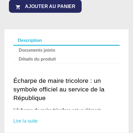
AJOUTER AU PANIER

Description
Documents joints
Détails du produit
Écharpe de maire tricolore : un 
symbole officiel au service de la 
République
L’
écharpe de maire tricolore
 est un élément 
fondamental du protocole républicain. Elle matérialise 
Lire la suite
l’autorité municipale et la représentation de l’État lors 
des cérémonies officielles. Portée par les maires, 