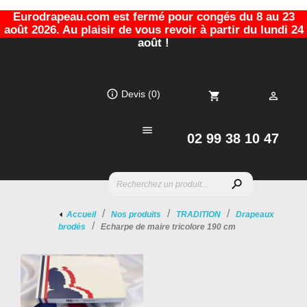
Eurodrapeau.com est fermé pour congés du 8 au 23
août 2026. Au plaisir de vous revoir à partir du lundi 24
août !
info_outline
Devis
(0)
shopping_cart


02 99 38 10 47
search
Accueil
Nos produits
TRADITION
Drapeaux
brodés
Echarpe de maire tricolore 190 cm