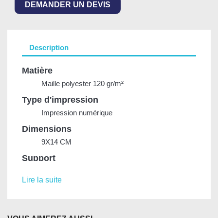
DEMANDER UN DEVIS
Description
Matière
Maille polyester 120 gr/m²
Type d'impression
Impression numérique
Dimensions
9X14 CM
Support
Lance plastique dorée
Tige en métal de 22 cm
Lire la suite
Socle en bois en option
Finitions
Fourreau cousu