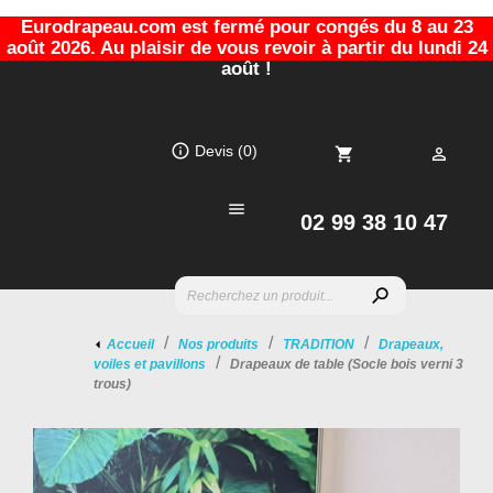
Eurodrapeau.com est fermé pour congés du 8 au 23
août 2026. Au plaisir de vous revoir à partir du lundi 24
août !
info_outline
Devis
(0)
shopping_cart


02 99 38 10 47
search
Accueil
Nos produits
TRADITION
Drapeaux,
voiles et pavillons
Drapeaux de table (Socle bois verni 3
trous)